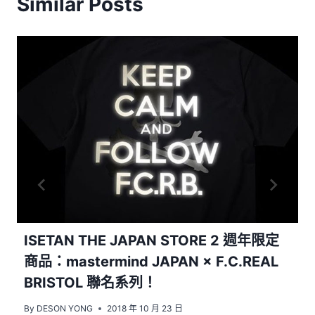
Similar Posts
ISETAN THE JAPAN STORE 2 週年限定
商品：mastermind JAPAN × F.C.REAL
BRISTOL 聯名系列！
By
DESON YONG
2018 年 10 月 23 日