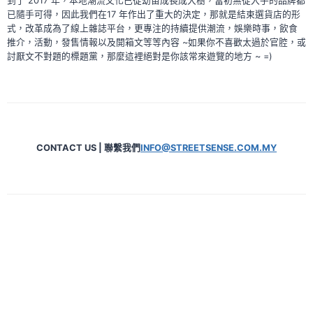
到了 2017 年，本地潮流文化已從幼苗成長成大樹，當初無從入手的品牌都
已隨手可得，因此我們在17 年作出了重大的決定，那就是結束選貨店的形
式，改革成為了線上雜誌平台，更專注的持續提供潮流，娛樂時事，飲食
推介，活動，發售情報以及開箱文等等內容 ~如果你不喜歡太過於官腔，或
討厭文不對題的標題黨，那麼這裡絕對是你該常來遊覽的地方 ~ =)
CONTACT US | 聯繫我們
INFO@STREETSENSE.COM.MY