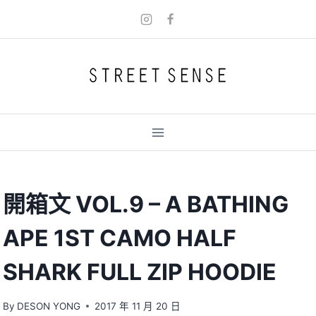
Skip
to
content
開箱文 VOL.9 – A BATHING
APE 1ST CAMO HALF
SHARK FULL ZIP HOODIE
By
DESON YONG
2017 年 11 月 20 日