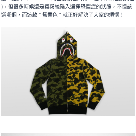
)，但很多時候還是讓粉絲陷入選擇恐懼症的狀態，不懂該
選哪個，而這款 ” 鴛鴦色 ” 就正好解決了大家的煩惱！