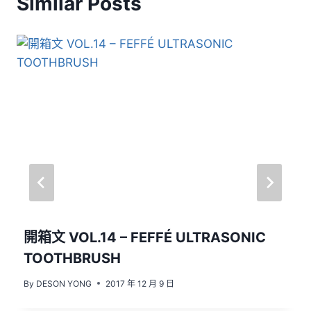
Similar Posts
開箱文 VOL.14 – FEFFÉ ULTRASONIC
TOOTHBRUSH
By
DESON YONG
2017 年 12 月 9 日