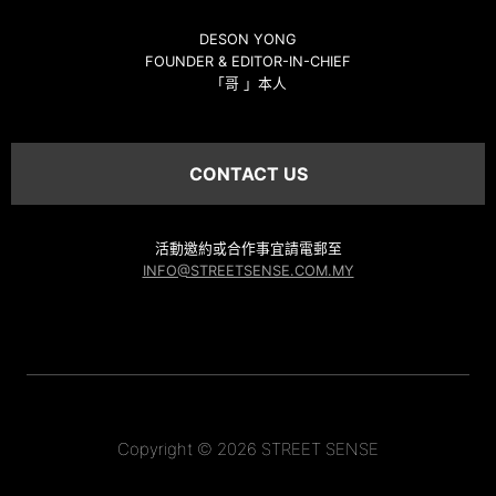
DESON YONG
FOUNDER & EDITOR-IN-CHIEF
「哥 」本人
CONTACT US
活動邀約或合作事宜請電郵至
INFO@STREETSENSE.COM.MY
Copyright © 2026 STREET SENSE