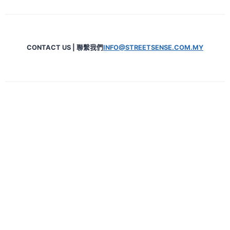
CONTACT US | 聯繫我們
INFO@STREETSENSE.COM.MY