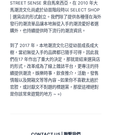
STREET SENSE 來自馬來西亞，在 2010 年大
馬潮流文化尚處於幼苗階段時以 SELECT SHOP
| 選貨店的形式創立。我們除了提供各種僅在海外
發行的潮流單品讓本地無從入手的潮流愛好者選
購外，也持續提供時下流行的潮流資訊。
到了 2017 年，本地潮流文化已從幼苗成長成大
樹，當初無從入手的品牌都已隨手可得，因此我
們在17 年作出了重大的決定，那就是結束選貨店
的形式，改革成為了線上雜誌平台，更專注的持
續提供潮流，娛樂時事，飲食推介，活動，發售
情報以及開箱文等等內容 ~如果你不喜歡太過於
官腔，或討厭文不對題的標題黨，那麼這裡絕對
是你該常來遊覽的地方 ~ =)
CONTACT US | 聯繫我們