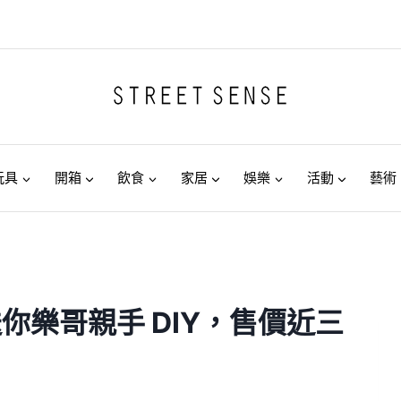
玩具
開箱
飲食
家居
娛樂
活動
藝術
送你樂哥親手 DIY，售價近三