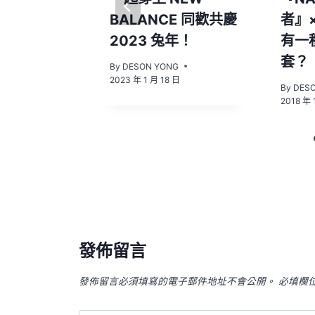
BALANCE 同歡共慶
者』×
2023 兔年！
有一
NG
4 日
套？
By
DESON YONG
2023 年 1 月 18 日
By
DES
2018 年 
發佈留言
發佈留言必須填寫的電子郵件地址不會公開。
必填欄