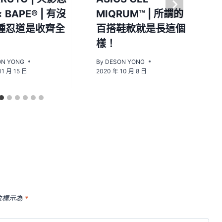
 BAPE® | 有沒
MIQRUM™ | 所謂的
種忍道是收齊全
百搭鞋款就是長這個
樣！
ON YONG
By
DESON YONG
B
11 月 15 日
2020 年 10 月 8 日
2
位標示為
*