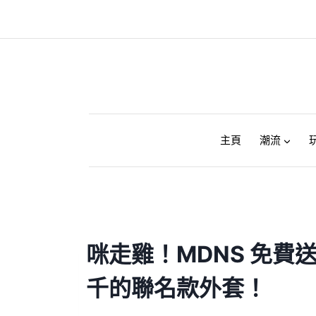
Skip
to
content
主頁
潮流
咪走雞！MDNS 免費
千的聯名款外套！