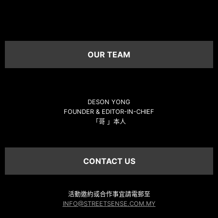
OUR TEAM
DESON YONG
FOUNDER & EDITOR-IN-CHIEF
「哥 」本人
CONTACT US
活動邀約或合作事宜請電郵至
INFO@STREETSENSE.COM.MY