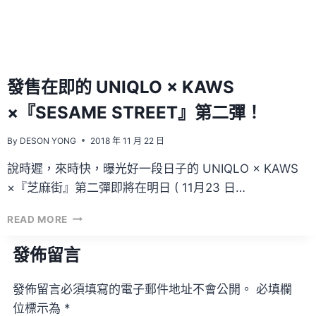
只！
發售在即的 UNIQLO × KAWS
×『SESAME STREET』第二彈！
By
DESON YONG
2018 年 11 月 22 日
說時遲，來時快，曝光好一段日子的 UNIQLO × KAWS
×『芝麻街』第二彈即將在明日 ( 11月23 日…
發
READ MORE
售
在
發佈留言
即
的
發佈留言必須填寫的電子郵件地址不會公開。
必填欄
UNIQLO
×
位標示為
*