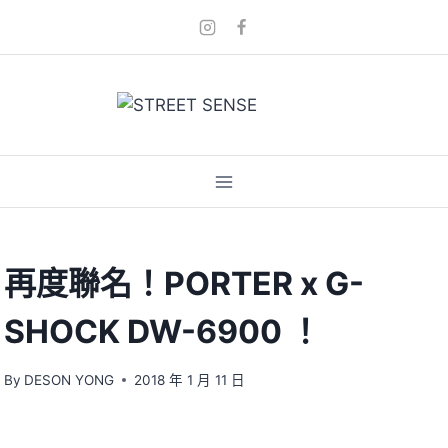
Skip
to
content
再度聯名！PORTER x G-
SHOCK DW-6900 ！
By
DESON YONG
2018 年 1 月 11 日