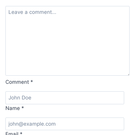
KAWS
×『SESAME
STREET』
第
二
彈！
Comment
*
Name
*
Email
*