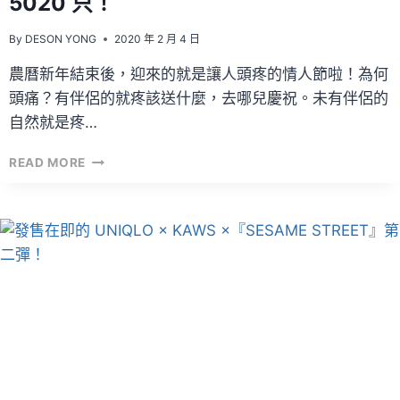
5020 只！
By
DESON YONG
2020 年 2 月 4 日
農曆新年結束後，迎來的就是讓人頭疼的情人節啦！為何
頭痛？有伴侶的就疼該送什麼，去哪兒慶祝。未有伴侶的
自然就是疼…
SWATCH
READ MORE
2020
情
人
節
錶
款
釋
出
~
限
定
5020