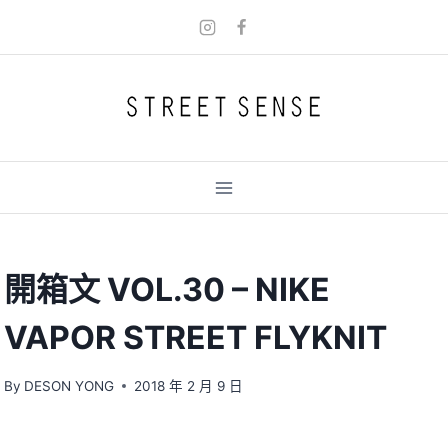
Skip
to
content
開箱文 VOL.30 – NIKE
VAPOR STREET FLYKNIT
By
DESON YONG
2018 年 2 月 9 日