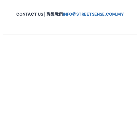
CONTACT US | 聯繫我們
INFO@STREETSENSE.COM.MY