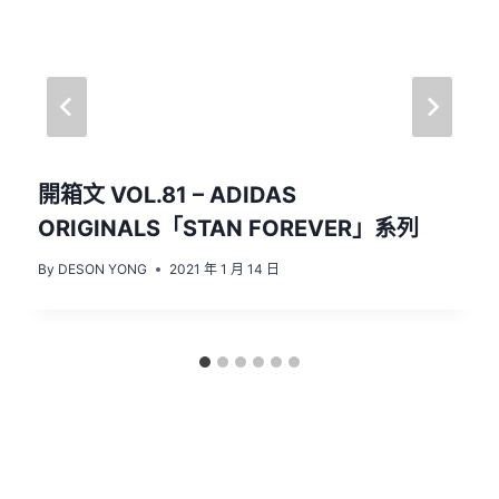
開箱文 VOL.81 – ADIDAS
ORIGINALS「STAN FOREVER」系列
By
DESON YONG
2021 年 1 月 14 日