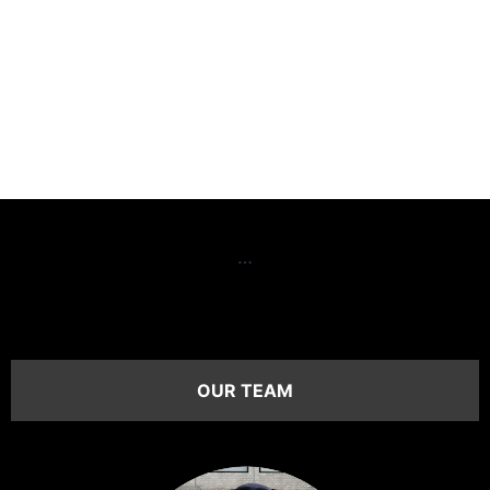
…
OUR TEAM