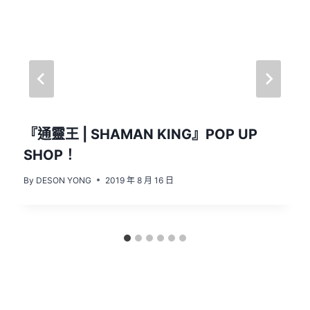
『通靈王 | SHAMAN KING』POP UP
SHOP！
By
DESON YONG
2019 年 8 月 16 日