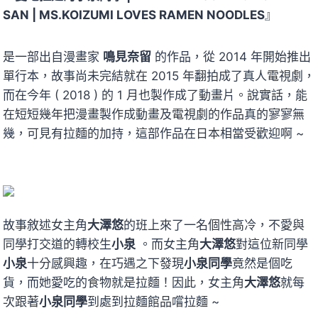
SAN
|
MS.KOIZUMI LOVES RAMEN NOODLES
』
是一部出自漫畫家
鳴見奈留
的作品，從 2014 年開始推出
單行本，故事尚未完結就在 2015 年翻拍成了真人電視劇，
而在今年 ( 2018 ) 的 1 月也製作成了動畫片。說實話，能
在短短幾年把漫畫製作成動畫及電視劇的作品真的寥寥無
幾，可見有拉麵的加持，這部作品在日本相當受歡迎啊 ~
故事敘述女主角
大澤悠
的班上來了一名個性高冷，不愛與
同學打交道的轉校生
小泉
。而女主角
大澤悠
對這位新同學
小泉
十分感興趣，在巧遇之下發現
小泉同學
竟然是個吃
貨，而她愛吃的食物就是拉麵！因此，女主角
大澤悠
就每
次跟著
小泉同學
到處到拉麵館品嚐拉麵 ~