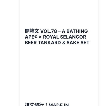
開箱文 VOL.78 – A BATHING
APE®︎ × ROYAL SELANGOR
BEER TANKARD & SAKE SET
搶先發行！MADE IN