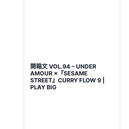
開箱文 VOL.94 – UNDER
AMOUR ×『SESAME
STREET』CURRY FLOW 9 |
PLAY BIG