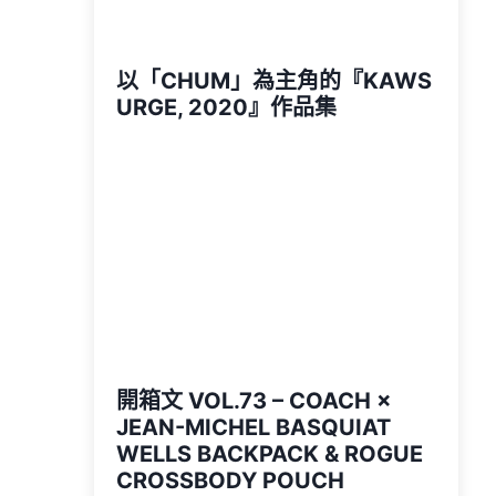
以「CHUM」為主角的『KAWS
URGE, 2020』作品集
開箱文 VOL.73 – COACH ×
JEAN-MICHEL BASQUIAT
WELLS BACKPACK & ROGUE
CROSSBODY POUCH