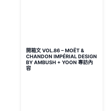
開箱文 VOL.86 – MOËT &
CHANDON IMPÉRIAL DESIGN
BY AMBUSH + YOON 專訪內
容