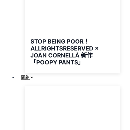
STOP BEING POOR！
ALLRIGHTSRESERVED ×
JOAN CORNELLÀ 新作
「POOPY PANTS」
開箱