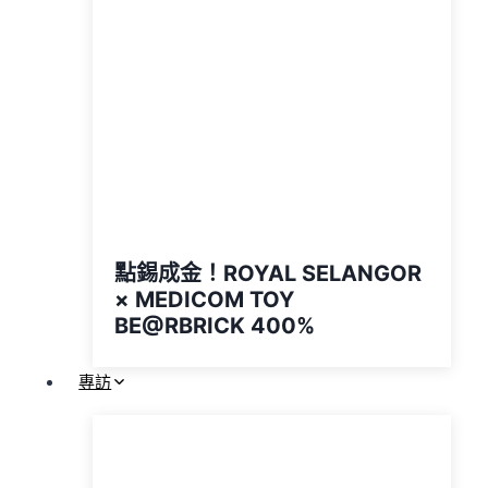
點錫成金！ROYAL SELANGOR
× MEDICOM TOY
BE@RBRICK 400%
專訪