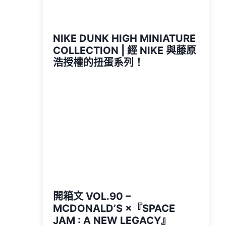
NIKE DUNK HIGH MINIATURE
COLLECTION | 經 NIKE 與藤原
浩授權的扭蛋系列！
開箱文 VOL.90 –
MCDONALD’S ×『SPACE
JAM : A NEW LEGACY』