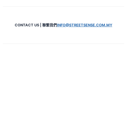
CONTACT US | 聯繫我們
INFO@STREETSENSE.COM.MY