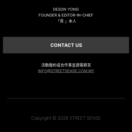
DESON YONG
FOUNDER & EDITOR-IN-CHIEF
「哥 」本人
CONTACT US
活動邀約或合作事宜請電郵至
INFO@STREETSENSE.COM.MY
Copyright © 2026 STREET SENSE