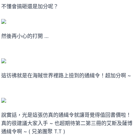
不懂會搞砸還是加分呢？
然後再小心的打開 …
這彷彿就是在海賊世界裡路上撿到的通緝令！超加分啊 ~
說實話，光是這張仿真的通緝令就讓哥覺得值回書價啦！
真的很建議大家入手 ~ 也超期待第二第三冊的艾斯及薩博
通緝令啊 ~ ( 兄弟團聚 T.T )