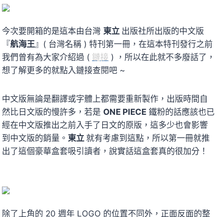
今次要開箱的是這本由台灣
東立
出版社所出版的中文版
『
航海王
』( 台灣名稱 ) 特刊第一冊，在這本特刊發行之前
我們曾有為大家介紹過 (
鏈接
) ，所以在此就不多廢話了，
想了解更多的就點入鏈接查閱吧 ~
中文版無論是翻譯或字體上都需要重新製作，出版時間自
然比日文版的慢許多，若是
ONE PIECE
鐵粉的話應該也已
經在中文版推出之前入手了日文的原版，這多少也會影響
到中文版的銷量。
東立
就有考慮到這點，所以第一冊就推
出了這個豪華盒套吸引讀者，說實話這盒套真的很加分！
除了上角的 20 週年 LOGO 的位置不同外，正面反面的整