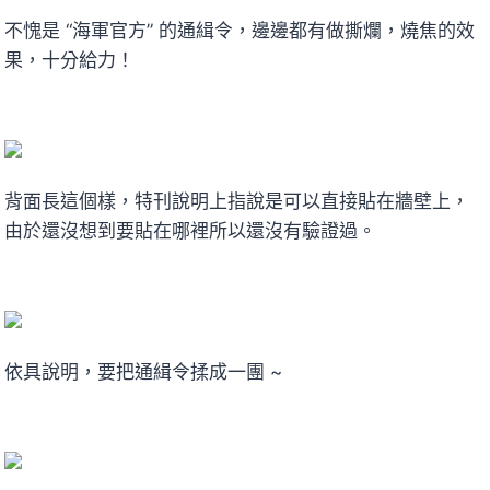
不愧是 “海軍官方” 的通緝令，邊邊都有做撕爛，燒焦的效
果，十分給力！
背面長這個樣，特刊說明上指說是可以直接貼在牆壁上，
由於還沒想到要貼在哪裡所以還沒有驗證過。
依具說明，要把通緝令揉成一團 ~