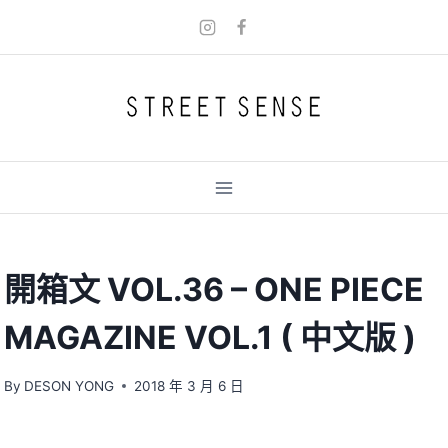
Skip
to
content
開箱文 VOL.36 – ONE PIECE
MAGAZINE VOL.1 ( 中文版 )
By
DESON YONG
2018 年 3 月 6 日