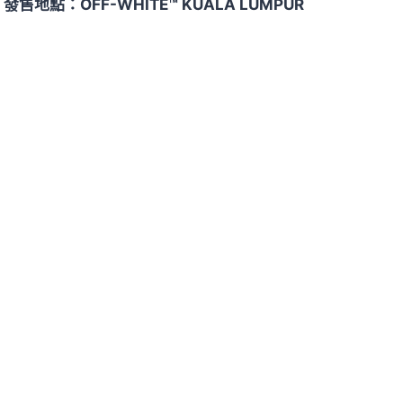
發售地點：OFF-WHITE™ KUALA LUMPUR