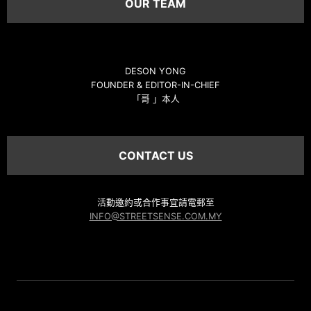
OUR TEAM
DESON YONG
FOUNDER & EDITOR-IN-CHIEF
「哥 」本人
CONTACT US
活動邀約或合作事宜請電郵至
INFO@STREETSENSE.COM.MY