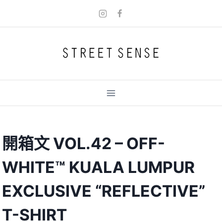
Skip
to
content
開箱文 VOL.42 – OFF-
WHITE™ KUALA LUMPUR
EXCLUSIVE “REFLECTIVE”
T-SHIRT