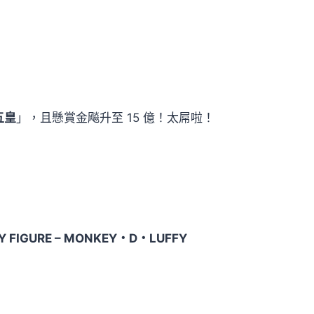
五皇
」，且懸賞金飚升至 15 億！太屌啦！
Y FIGURE – MONKEY・D・LUFFY