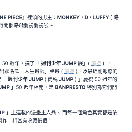
NE PIECE
』裡頭的男主：
MONKEY・D・LUFFY
(
路
得開個
路飛
慶祝慶祝啦 ~
 50 週年，搞了「
週刊少年 JUMP 展
」(
鏈接
) ，
出聯名款「人生遊戲」桌遊 (
鏈接
)，及最近剛報導的
是「
週刊少年 JUMP
( 簡稱
JUMP
) 」慶祝 50 週年的
UMP
」50 週年相關，是
BANPRESTO
特別為它們開
MP
」上連載的漫畫主人翁 ~ 而每一個角色其實都是依
製作，相當有收藏價值！