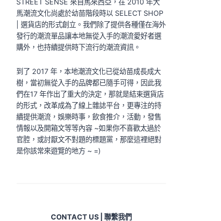
STREET SENSE 來自馬來西亞，在 2010 年大
馬潮流文化尚處於幼苗階段時以 SELECT SHOP
| 選貨店的形式創立。我們除了提供各種僅在海外
發行的潮流單品讓本地無從入手的潮流愛好者選
購外，也持續提供時下流行的潮流資訊。
到了 2017 年，本地潮流文化已從幼苗成長成大
樹，當初無從入手的品牌都已隨手可得，因此我
們在17 年作出了重大的決定，那就是結束選貨店
的形式，改革成為了線上雜誌平台，更專注的持
續提供潮流，娛樂時事，飲食推介，活動，發售
情報以及開箱文等等內容 ~如果你不喜歡太過於
官腔，或討厭文不對題的標題黨，那麼這裡絕對
是你該常來遊覽的地方 ~ =)
CONTACT US | 聯繫我們