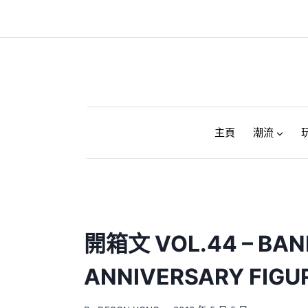
Skip
to
content
主頁
潮流
開箱文 VOL.44 – BAN
ANNIVERSARY FIG