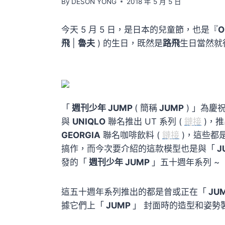
By
DESON YONG
2018 年 5 月 5 日
今天 5 月 5 日，是日本的兒童節，也是『
O
飛
|
魯夫
) 的生日，既然是
路飛
生日當然就
「
週刊少年 JUMP
( 簡稱
JUMP
) 」為慶祝
與
UNIQLO
聯名推出 UT 系列 (
鏈接
)，推
GEORGIA
聯名咖啡飲料 (
鏈接
)，這些都
搞作，而今次要介紹的這款模型也是與「
J
發的「
週刊少年 JUMP
」五十週年系列 ~
這五十週年系列推出的都是曾或正在「
JU
據它們上「
JUMP
」 封面時的造型和姿勢