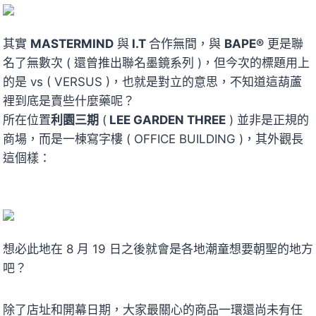
其實
MASTERMIND
與
I.T
合作無間，與
BAPE®
更是聯
名了無數次 ( 還曾推出聯名墨鏡系列 )，但今次的標題用上
的是 vs ( VERSUS )，也就是對立的意思，不知道這葫蘆
裡到底是賣些什麼藥呢？
所在位置
利園三期
(
LEE GARDEN THREE
) 並非是正規的
商場，而是一棟寫字樓 ( OFFICE BUILDING )，其外觀長
這個樣：
想必此地在 8 月 19 日之後就會是各地潮童想要朝聖的地方
吧？
除了店址和開幕日期，大家最關心的商品一環還尚未有任