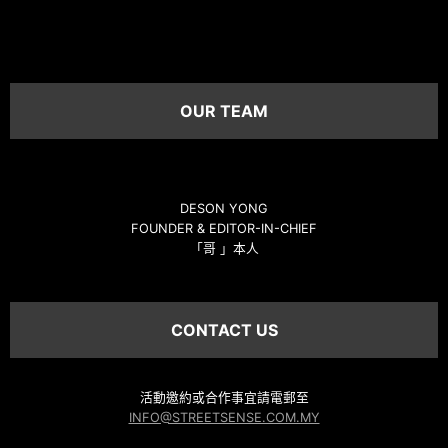
OUR TEAM
DESON YONG
FOUNDER & EDITOR-IN-CHIEF
「哥 」本人
CONTACT US
活動邀約或合作事宜請電郵至
INFO@STREETSENSE.COM.MY