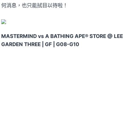
何消息，也只能拭目以待啦！
MASTERMIND vs A BATHING APE® STORE @ LEE
GARDEN THREE | GF | G08-G10