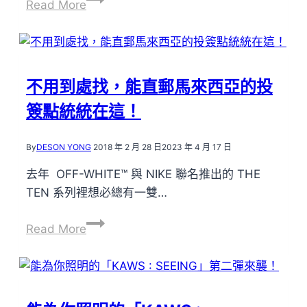
Read More
流
ICON
×
潮
不用到處找，能直郵馬來西亞的投
流
簽點統統在這！
教
主！
|
By
DESON YONG
2018 年 2 月 28 日
2023 年 4 月 17 日
PEACEMINUSONE
去年 OFF-WHITE™ 與 NIKE 聯名推出的 THE
×
TEN 系列裡想必總有一雙…
FRAGMENT
DESIGN
不
Read More
用
到
處
找，