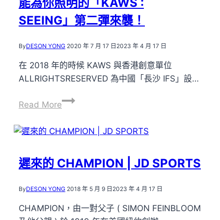
能為你照明的「KAWS :
能
SEEING」第二彈來襲！
直
郵
馬
By
DESON YONG
2020 年 7 月 17 日
2023 年 4 月 17 日
來
在 2018 年的時候 KAWS 與香港創意單位
西
ALLRIGHTSRESERVED 為中國「長沙 IFS」設…
亞
的
能
Read More
投
為
簽
你
點
照
統
明
遲來的 CHAMPION | JD SPORTS
統
的
在
「KAWS
By
DESON YONG
2018 年 5 月 9 日
2023 年 4 月 17 日
這！
:
SEEING」
CHAMPION，由一對父子 ( SIMON FEINBLOOM
第