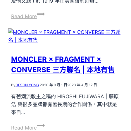
及他父親 ) 於 1919 年在美國紐約創辦…
二
遲
彈
Read More
來
來
的
襲！
CHAMPION
|
JD
MONCLER × FRAGMENT ×
SPORTS
CONVERSE 三方聯名 | 本地有售
By
DESON YONG
2020 年 9 月 1 日
2023 年 4 月 17 日
有著潮流教主之稱的 HIROSHI FUJIWARA | 藤原
浩 與很多品牌都有著長期的合作關係，其中就是
來自…
MONCLER
Read More