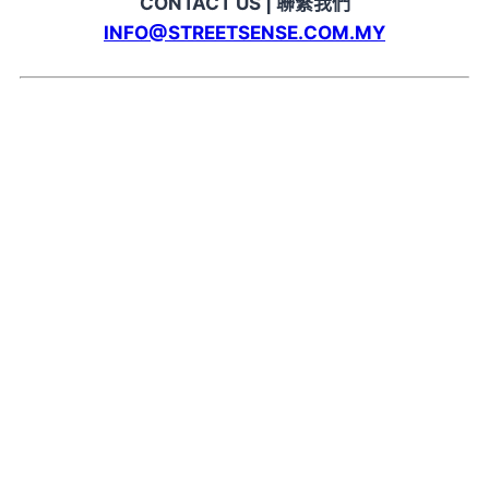
CONTACT US | 聯繫我們
INFO@STREETSENSE.COM.MY