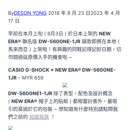
By
DESON YONG
2018 年 8 月 23 日
2023 年 4 月
17 日
早前在本月上旬 ( 8月3日 ) 於日本上架的
NEW
ERA®
聯名版
DW-5600NE-1JR
錶款即將在本地 (
馬來西亞 ) 上架啦！有興趣的同鞋記得記好日期，切
勿錯過這原價入手的機會啦 ~
CASIO G-SHOCK × NEW ERA® DW-5600NE-
1JR
– MYR 659
DW-5600NE1-1JR
除了表型，配色及設計概念
(
NEW ERA®
帽子上的貼紙 ) 都相當討喜外，最吸
引的莫過於它的包裝 ~ 想知道有什麼特別請點閱我
們之前的
相關報導
！