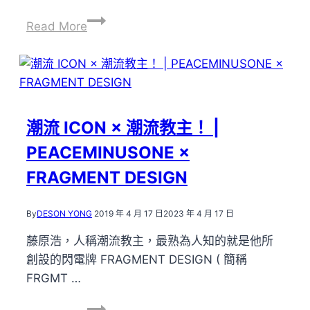
因
Read More
COVID-
19
而
促
成
潮流 ICON × 潮流教主！ |
的
PEACEMINUSONE ×
SUPREME
×
FRAGMENT DESIGN
村
上
By
DESON YONG
2019 年 4 月 17 日
2023 年 4 月 17 日
隆
藤原浩，人稱潮流教主，最熟為人知的就是他所
BOX
創設的閃電牌 FRAGMENT DESIGN ( 簡稱
LOGO
FRGMT …
TEE
潮