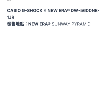
CASIO G-SHOCK × NEW ERA® DW-5600NE-
1JR
發售地點：NEW ERA
®
SUNWAY PYRAMID