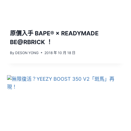
原價入手 BAPE® × READYMADE
BE@RBRICK ！
By
DESON YONG
2018 年 10 月 18 日