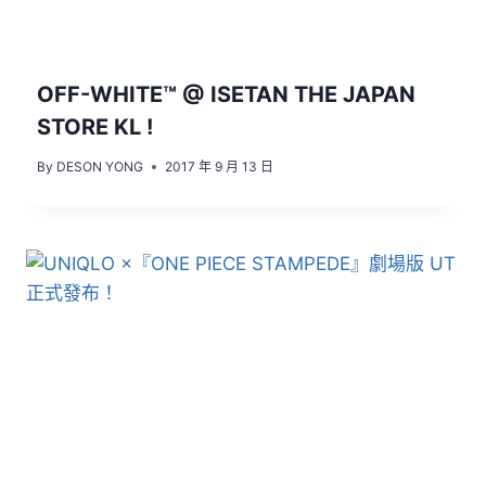
OFF-WHITE™ @ ISETAN THE JAPAN
STORE KL !
By
DESON YONG
2017 年 9 月 13 日