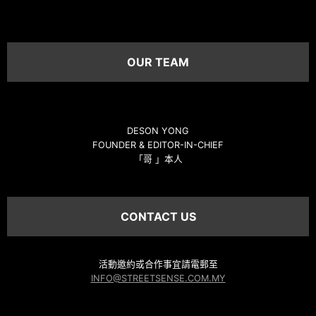
OUR TEAM
DESON YONG
FOUNDER & EDITOR-IN-CHIEF
「哥 」本人
CONTACT US
活動邀約或合作事宜請電郵至
INFO@STREETSENSE.COM.MY