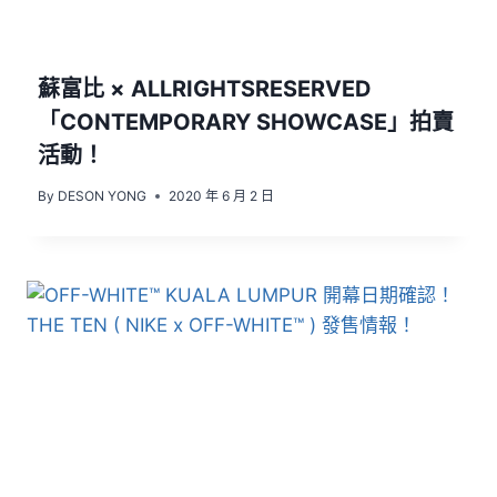
蘇富比 × ALLRIGHTSRESERVED
「CONTEMPORARY SHOWCASE」拍賣
活動！
By
DESON YONG
2020 年 6 月 2 日