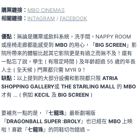
購票鏈接：
MBO CINEMAS
相關鏈接：
INTAGRAM
/
FACEBOOK
優點：
無論是購票或飲料系統，洗手間，NAPPY ROOM
或座椅走廊都能感受到
MBO
的用心，「
BIG SCREEN
」影
院所帶來的體驗比起其它影院更是有過之而無不及！還有
一點忘了說，學生 ( 有限定時間 ) 及年齡超過 55 歲的年長
人士 ( 全天候 ) 門票都只需 MYR 9！
缺點：
以上提到的大部分設備和影院都只限
ATRIA
SHOPPING GALLERY
或
THE STARLING MALL
的
MBO
才有 … ( 例如
KECIL
及
BIG SCREEN
)
要補充一點的是，『
七龍珠
』最新劇場版
『
DRAGONBALL SUPER :BROLY
』也已經在
MBO
上映
啦！喜歡『
七龍珠
』的同鞋切勿錯過 ~