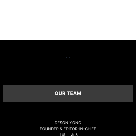
…
OUR TEAM
DESON YONG
FOUNDER & EDITOR-IN-CHIEF
「哥 」本人