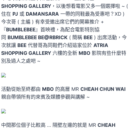
SHOPPING GALLERY
，以後想看電影又多一個選擇啦 ~ (
住在
PJ
或
DAMANSARA
一帶的同鞋最為受惠吧？XD )
今次哥 ( 主編 ) 有幸受邀出席它們的開幕推介 +
『
BUMBLEBEE
』首映禮，為配合電影特別協
同
BUMBLEBEE BE@RBRICK
( 簡稱
BEE
) 出席活動，今
次就讓
BEE
代替哥為同鞋們介紹這家位於
ATRIA
SHOPPING GALLERY
六樓的全新
MBO
影院有些什麼特
別及過人之處吧 ~
活動從始至終都由
MBO
的高層 MR
CHEAH CHUN WAI
親自帶領所有的來賓及媒體參觀與講解 ~
中間那位個子比較高 … 隔壁左邊的就是
MR
CHEAH