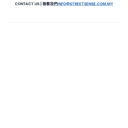
CONTACT US | 聯繫我們
INFO@STREETSENSE.COM.MY