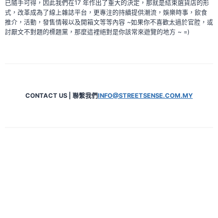
已隨手可得，因此我們在17 年作出了重大的決定，那就是結束選貨店的形
式，改革成為了線上雜誌平台，更專注的持續提供潮流，娛樂時事，飲食
推介，活動，發售情報以及開箱文等等內容 ~如果你不喜歡太過於官腔，或
討厭文不對題的標題黨，那麼這裡絕對是你該常來遊覽的地方 ~ =)
CONTACT US | 聯繫我們
INFO@STREETSENSE.COM.MY