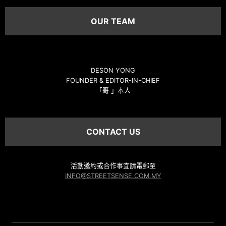
OUR TEAM
DESON YONG
FOUNDER & EDITOR-IN-CHIEF
「哥 」本人
CONTACT US
活動邀約或合作事宜請電郵至
INFO@STREETSENSE.COM.MY