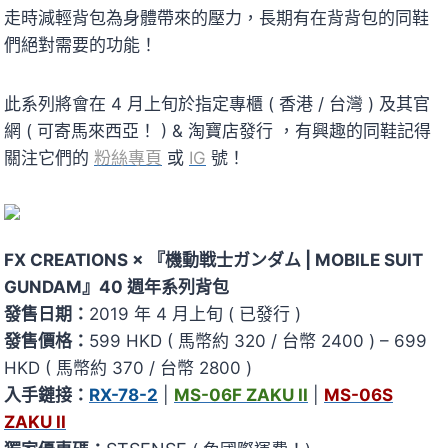
走時減輕背包為身體帶來的壓力，長期有在背背包的同鞋
們絕對需要的功能！
此系列將會在 4 月上旬於指定專櫃 ( 香港 / 台灣 ) 及其官
網 ( 可寄馬來西亞！ ) & 淘寶店發行 ，有興趣的同鞋記得
關注它們的
粉絲專頁
或
IG
號！
FX CREATIONS × 『機動戦士ガンダム | MOBILE SUIT
GUNDAM』40 週年系列背包
發售日期：
2019 年 4 月上旬 ( 已發行 )
發售價格：
599 HKD ( 馬幣約 320 / 台幣 2400 ) – 699
HKD ( 馬幣約 370 / 台幣 2800 )
入手鏈接：
RX-78-2
|
MS-06F ZAKU II
|
MS-06S
ZAKU II