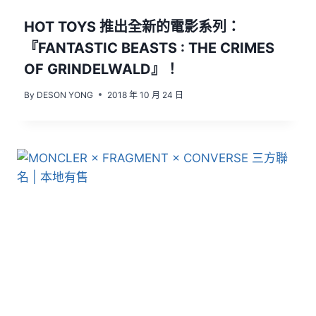
HOT TOYS 推出全新的電影系列：
『FANTASTIC BEASTS : THE CRIMES
OF GRINDELWALD』！
By
DESON YONG
2018 年 10 月 24 日