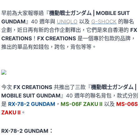
早前為大家報導過『
機動戦士ガンダム | MOBILE SUIT
GUNDAM
』40 週年與
UNIQLO
以及
G-SHOCK
的聯名
企劃，近日再有新的合作企劃釋出，它們是來自香港的
FX
CREATIONS
！
FX CREATIONS
是一個專於包款的品牌，
推出的單品有如錢包，跨包，背包等等。
今次
FX CREATIONS
共推出了三款『
機動戦士ガンダム |
MOBILE SUIT GUNDAM
』40 週年的聯名背包，款式分別
是
RX-78-2 GUNDAM
，
MS-06F ZAKU II
以及
MS-06S
ZAKU II
。
RX-78-2 GUNDAM：