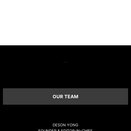
…
OUR TEAM
DESON YONG
FOUNDER & EDITOR-IN-CHIEF