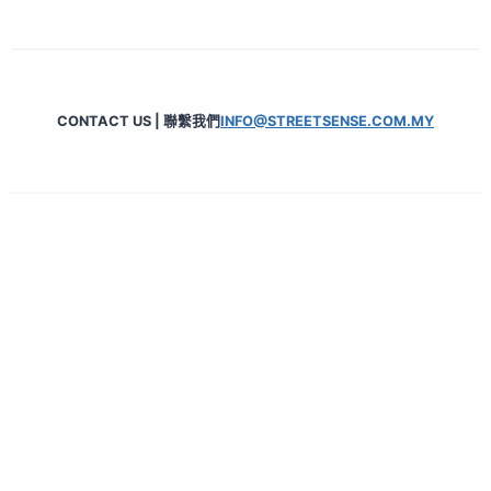
CONTACT US | 聯繫我們
INFO@STREETSENSE.COM.MY