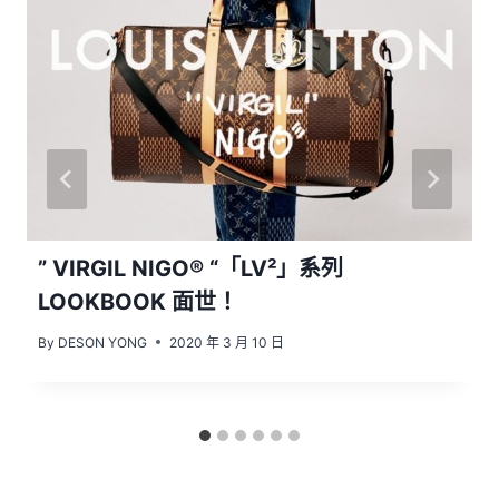
” VIRGIL NIGO® “「LV²」系列
LOOKBOOK 面世！
By
DESON YONG
2020 年 3 月 10 日