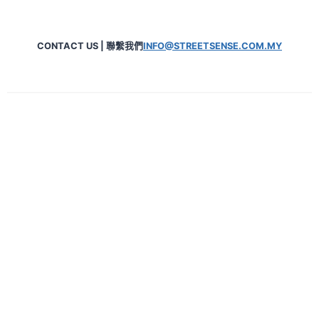
CONTACT US | 聯繫我們
INFO@STREETSENSE.COM.MY