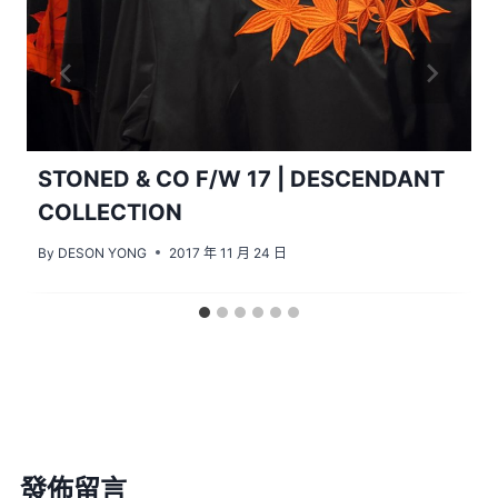
STONED & CO F/W 17 | DESCENDANT
COLLECTION
By
DESON YONG
2017 年 11 月 24 日
發佈留言