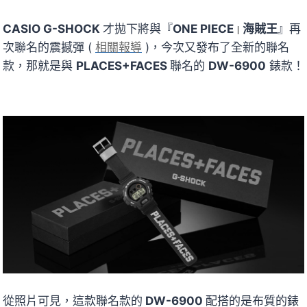
CASIO G-SHOCK
才拋下將與『
ONE PIECE
海賊王
』再
|
次聯名的震撼彈 (
相關報導
)，今次又發布了全新的聯名
款，那就是與
PLACES+FACES
聯名的
DW-6900
錶款！
從照片可見，這款聯名款的
DW-6900
配搭的是布質的錶