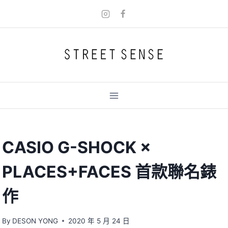
Skip
to
content
CASIO G-SHOCK ×
PLACES+FACES 首款聯名錶
作
By
DESON YONG
2020 年 5 月 24 日