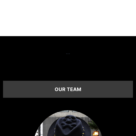
…
OUR TEAM