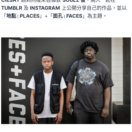
CIESAY
遇到同樣來自倫敦
SOULZ 後
，兩人一起在
TUMBLR
及
INSTAGRAM
上公開分享自己的作品，並以
「
地
點
PLACES
」+「
面孔
FACES
」為主題。
|
|