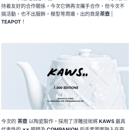
持着友好的合作關係，今次它俩再次攜手合作，但今次不
搞活動，也不出服飾，模型等周邊，出的竟是
茶壺
|
TEAPOT
！
今次的
茶壺
以陶瓷製作，採用了浮雕技術將
KAWS
最具
××
代表性的
眼睛及
COMPANION
的手套圖案融入在壺