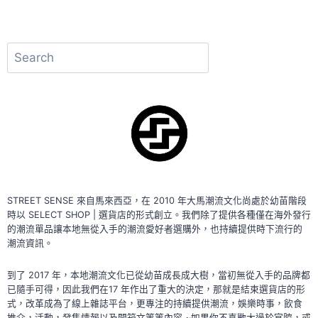
Alternative:
搜
尋
STREET SENSE 來自馬來西亞，在 2010 年大馬潮流文化尚處於幼苗階段
時以 SELECT SHOP | 選貨店的形式創立。我們除了提供各種僅在海外發行
的潮流單品讓本地無從入手的潮流愛好者選購外，也持續提供時下流行的
潮流資訊。
到了 2017 年，本地潮流文化已從幼苗成長成大樹，當初無從入手的品牌都
已隨手可得，因此我們在17 年作出了重大的決定，那就是結束選貨店的形
式，改革成為了線上雜誌平台，更專注的持續提供潮流，娛樂時事，飲食
推介，活動，發售情報以及開箱文等等內容 ~如果你不喜歡太過於官腔，或