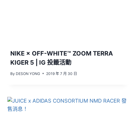
NIKE × OFF-WHITE™ ZOOM TERRA
KIGER 5 | IG 投籤活動
By
DESON YONG
2019 年 7 月 30 日