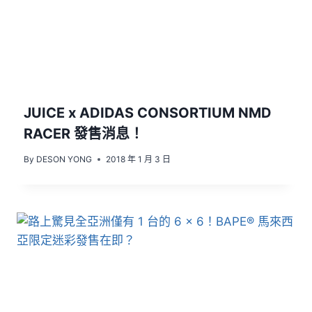
JUICE x ADIDAS CONSORTIUM NMD
RACER 發售消息！
By
DESON YONG
2018 年 1 月 3 日