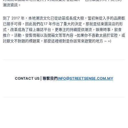
潮流資訊。
到了 2017 年，本地潮流文化已從幼苗成長成大樹，當初無從入手的品牌都
已隨手可得，因此我們在17 年作出了重大的決定，那就是結束選貨店的形
式，改革成為了線上雜誌平台，更專注的持續提供潮流，娛樂時事，飲食
推介，活動，發售情報以及開箱文等等內容 ~如果你不喜歡太過於官腔，或
討厭文不對題的標題黨，那麼這裡絕對是你該常來遊覽的地方 ~ =)
CONTACT US | 聯繫我們
INFO@STREETSENSE.COM.MY