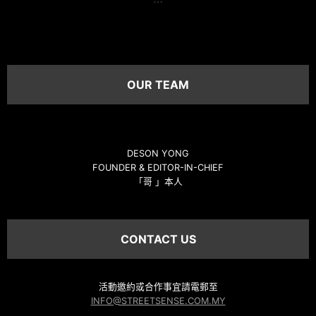
OUR TEAM
DESON YONG
FOUNDER & EDITOR-IN-CHIEF
「哥 」本人
CONTACT US
活動邀約或合作事宜請電郵至
INFO@STREETSENSE.COM.MY