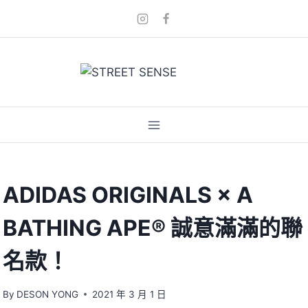
Skip
to
content
ADIDAS ORIGINALS × A
BATHING APE® 誠意滿滿的聯
名款！
By
DESON YONG
2021 年 3 月 1 日