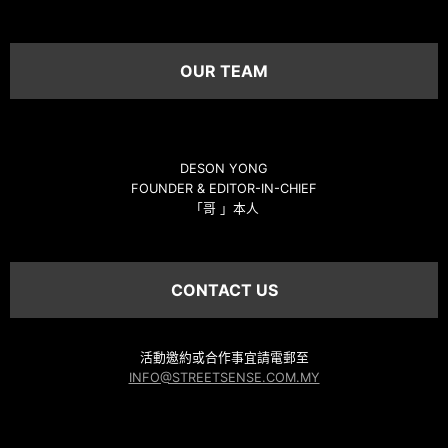
OUR TEAM
DESON YONG
FOUNDER & EDITOR-IN-CHIEF
「哥 」本人
CONTACT US
活動邀約或合作事宜請電郵至
INFO@STREETSENSE.COM.MY