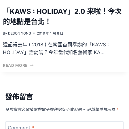
「KAWS : HOLIDAY」2.0 来啦！今次
的地點是台北！
By
DESON YONG
2019 年 1 月 8 日
還記得去年 ( 2018 ) 在韓國首爾舉辦的「KAWS :
HOLIDAY」活動嗎？今年當代知名藝術家 KA…
「KAWS
READ MORE
:
HOLIDAY」
2.0
来
啦！
發佈留言
今
次
發佈留言必須填寫的電子郵件地址不會公開。
必填欄位標示為
*
的
地
點
Comment
*