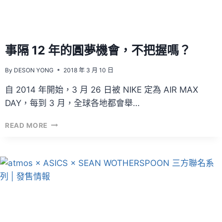
價
近
三
千
的
事隔 12 年的圓夢機會，不把握嗎？
聯
名
By
DESON YONG
2018 年 3 月 10 日
款
外
自 2014 年開始，3 月 26 日被 NIKE 定為 AIR MAX
套！
DAY，每到 3 月，全球各地都會舉…
事
READ MORE
隔
12
年
的
圓
夢
機
會，
不