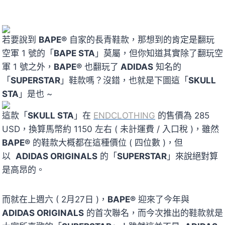
若要說到
BAPE®
自家的長青鞋款，那想到的肯定是翻玩
空軍 1 號的「
BAPE STA
」莫屬，但你知道其實除了翻玩空
軍 1 號之外，
BAPE®
也翻玩了
ADIDAS
知名的
「
SUPERSTAR
」鞋款嗎？沒錯，也就是下圖這「
SKULL
STA
」是也 ~
這款「
SKULL STA
」在
ENDCLOTHING
的售價為 285
USD，換算馬幣約 1150 左右 ( 未計運費 / 入口稅 )，雖然
BAPE®
的鞋款大概都在這種價位 ( 四位數 )，但
以
ADIDAS ORIGINALS
的「
SUPERSTAR
」來說絕對算
是高昂的。
而就在上週六 ( 2月27日 )，
BAPE®
迎來了今年與
ADIDAS ORIGINALS
的首次聯名，而今次推出的鞋款就是