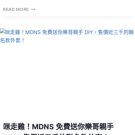
再
READ MORE
度
聯
名！
PORTER
X
G-
SHOCK
DW-
6900
！
咪走雞！MDNS 免費送你樂哥親手