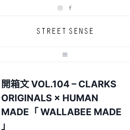
Skip
to
content
開箱文 VOL.104 – CLARKS
ORIGINALS × HUMAN
MADE「 WALLABEE MADE
」