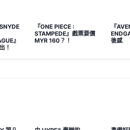
ESNYDE
『ONE PIECE :
『AVEN
STAMPEDE』戲票要價
ENDG
EAGUE』
MYR 160？！
後感
出！