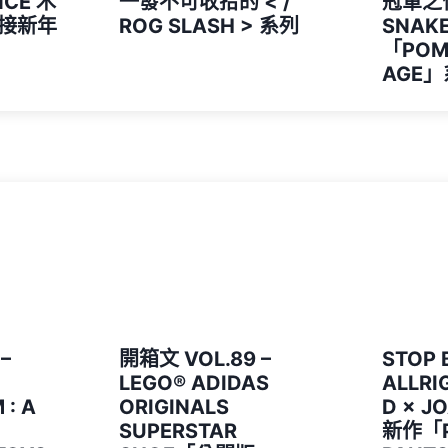
NCE 木
一發不可收拾的 < /
冠軍之作
接新年
ROG SLASH > 系列
SNAK
「POMP
AGE
–
開箱文 VOL.89 –
STOP 
LEGO® ADIDAS
ALLRI
: A
ORIGINALS
D × J
』
SUPERSTAR
新作「