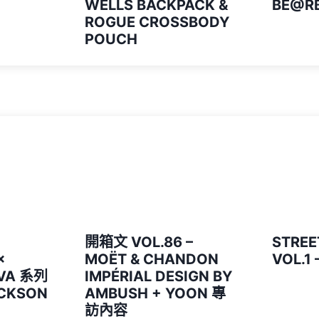
WELLS BACKPACK &
BE@RB
ROGUE CROSSBODY
POUCH
開箱文 VOL.86 –
STREE
×
MOËT & CHANDON
VOL.1
IVA 系列
IMPÉRIAL DESIGN BY
ECKSON
AMBUSH + YOON 專
訪內容