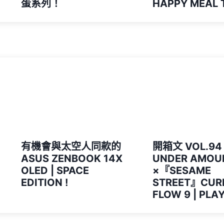
蛋系列！
HAPPY MEAL 
有機會與太空人同款的
開箱文 VOL.94 
ASUS ZENBOOK 14X
UNDER AMOU
OLED | SPACE
×『SESAME
EDITION !
STREET』CUR
FLOW 9 | PLAY