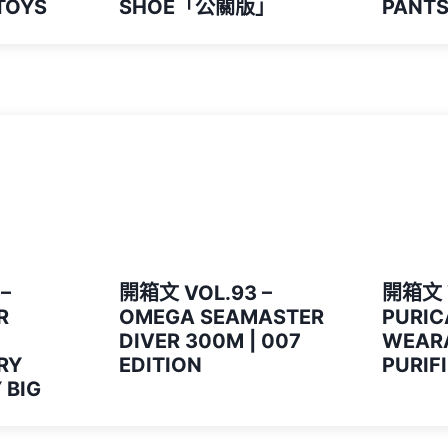
TOYS
SHOE「公關版」
PANT
–
開箱文 VOL.93 –
開箱文 V
R
OMEGA SEAMASTER
PURIC
DIVER 300M | 007
WEARA
RY
EDITION
PURIF
 BIG