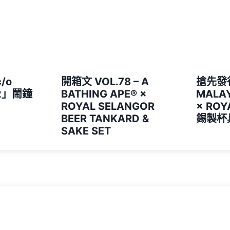
/o
開箱文 VOL.78 – A
搶先發行
2」鬧鐘
BATHING APE®︎ ×
MALAY
ROYAL SELANGOR
× ROY
BEER TANKARD &
錫製杯
SAKE SET