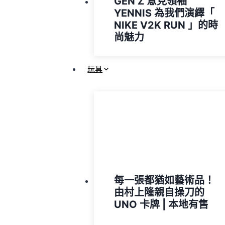
GEN Z 意見領袖
YENNIS 為我們演繹「
NIKE V2K RUN 」的時
尚魅力
玩具
每一張都猶如藝術品！
由村上隆親自操刀的
UNO 卡牌 | 本地有售