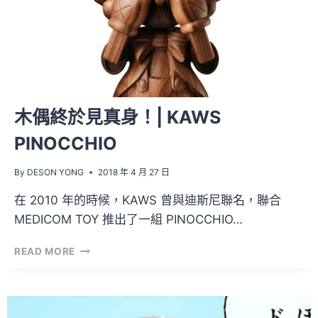
有
盒
子？！
木偶終於見真身！| KAWS
PINOCCHIO
By
DESON YONG
2018 年 4 月 27 日
在 2010 年的時候，KAWS 曾與迪斯尼聯名，聯合
MEDICOM TOY 推出了一組 PINOCCHIO…
木
READ MORE
偶
終
於
見