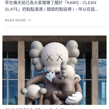
早在幾天前已為大家報導了關於「KAWS : CLEAN
SLATE」的點點滴滴 ( 錯過的點這裡 )，所以在這…
KAWS:
READ MORE
CLEAN
SLATE
|
首
款
有
盒
裝
的
OPEN
EDITION