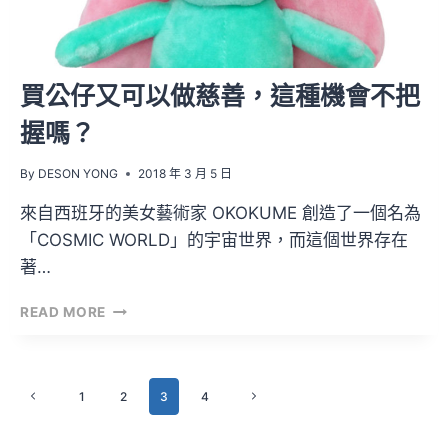
買公仔又可以做慈善，這種機會不把
握嗎？
By
DESON YONG
2018 年 3 月 5 日
來自西班牙的美女藝術家 OKOKUME 創造了一個名為
「COSMIC WORLD」的宇宙世界，而這個世界存在
著…
買
READ MORE
公
仔
又
Page
可
1
2
3
4
Previous
Next
以
Page
Page
navigation
做