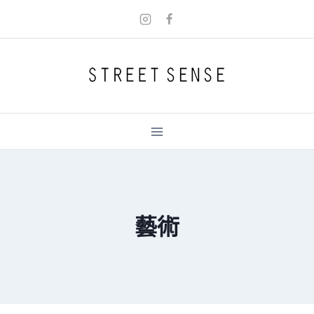
Skip
to
content
藝術