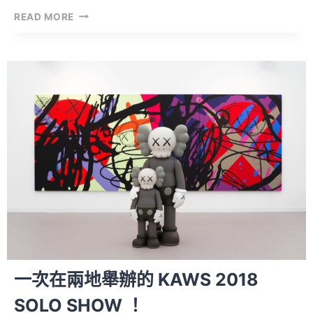
UNIQLO
READ MORE
再
度
與
當
代
藝
術
家
聯
名，
而
今
次
的
對
象
居
一次在兩地舉辦的 KAWS 2018
然
是
SOLO SHOW ！
他！！！