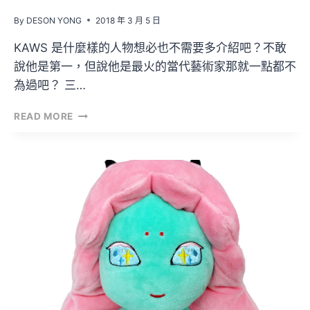
By
DESON YONG
2018 年 3 月 5 日
KAWS 是什麼樣的人物想必也不需要多介紹吧？不敢
說他是第一，但說他是最火的當代藝術家那就一點都不
為過吧？ 三…
一
READ MORE
次
在
兩
地
舉
辦
的
KAWS
2018
SOLO
SHOW
！