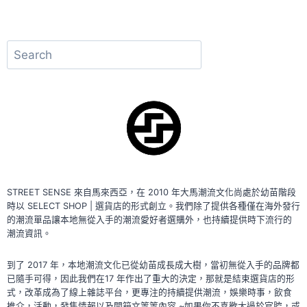
慈
善，
這
搜
種
機
尋
會
不
把
握
嗎？
STREET SENSE 來自馬來西亞，在 2010 年大馬潮流文化尚處於幼苗階段
時以 SELECT SHOP | 選貨店的形式創立。我們除了提供各種僅在海外發行
的潮流單品讓本地無從入手的潮流愛好者選購外，也持續提供時下流行的
潮流資訊。
到了 2017 年，本地潮流文化已從幼苗成長成大樹，當初無從入手的品牌都
已隨手可得，因此我們在17 年作出了重大的決定，那就是結束選貨店的形
式，改革成為了線上雜誌平台，更專注的持續提供潮流，娛樂時事，飲食
推介，活動，發售情報以及開箱文等等內容 ~如果你不喜歡太過於官腔，或