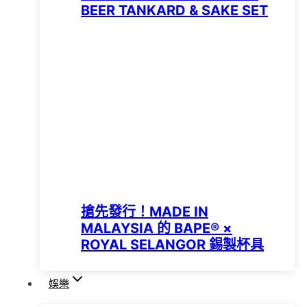
BEER TANKARD & SAKE SET
搶先發行！MADE IN
MALAYSIA 的 BAPE® ×
ROYAL SELANGOR 錫製杯具
娛樂