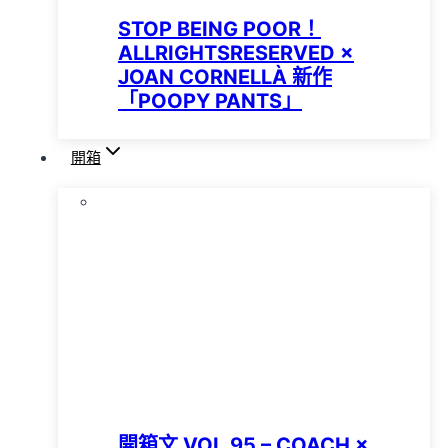
STOP BEING POOR！
ALLRIGHTSRESERVED ×
JOAN CORNELLÀ 新作
「POOPY PANTS」
開箱
開箱文 VOL.95 – COACH ×