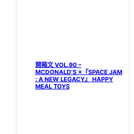
開箱文 VOL.90 –
MCDONALD’S ×『SPACE JAM
: A NEW LEGACY』 HAPPY
MEAL TOYS