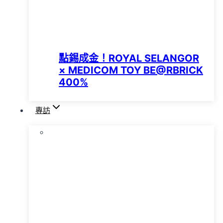
點錫成金！ROYAL SELANGOR
× MEDICOM TOY BE@RBRICK
400%
專訪