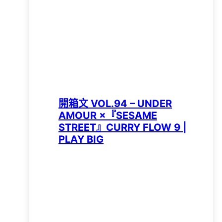
開箱文 VOL.94 – UNDER
AMOUR ×『SESAME
STREET』CURRY FLOW 9 |
PLAY BIG