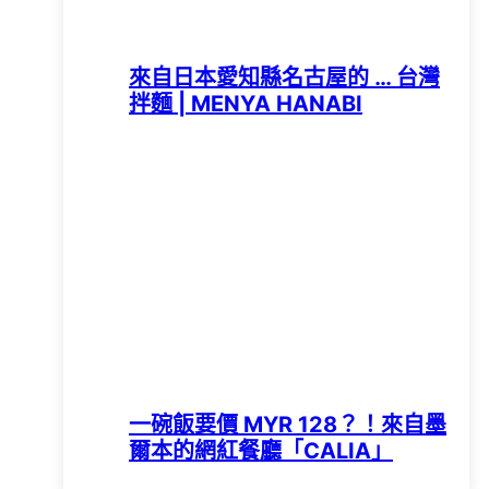
來自日本愛知縣名古屋的 … 台灣
拌麵 | MENYA HANABI
一碗飯要價 MYR 128？！來自墨
爾本的網紅餐廳「CALIA」