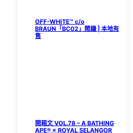
OFF-WHITE™ c/o
BRAUN「BC02」鬧鐘 | 本地有
售
開箱文 VOL.78 – A BATHING
APE®︎ × ROYAL SELANGOR