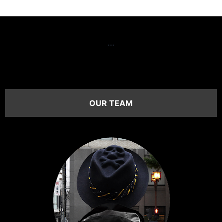
…
OUR TEAM