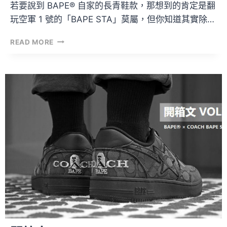
若要說到 BAPE® 自家的長青鞋款，那想到的肯定是翻
玩空軍 1 號的「BAPE STA」莫屬，但你知道其實除…
ADIDAS
READ MORE
ORIGINALS
×
A
BATHING
APE®
誠
意
滿
滿
的
聯
名
款！