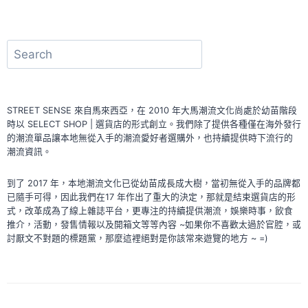
山
藏
二
搜
虎
尋
STREET SENSE 來自馬來西亞，在 2010 年大馬潮流文化尚處於幼苗階段
時以 SELECT SHOP | 選貨店的形式創立。我們除了提供各種僅在海外發行
的潮流單品讓本地無從入手的潮流愛好者選購外，也持續提供時下流行的
潮流資訊。
到了 2017 年，本地潮流文化已從幼苗成長成大樹，當初無從入手的品牌都
已隨手可得，因此我們在17 年作出了重大的決定，那就是結束選貨店的形
式，改革成為了線上雜誌平台，更專注的持續提供潮流，娛樂時事，飲食
推介，活動，發售情報以及開箱文等等內容 ~如果你不喜歡太過於官腔，或
討厭文不對題的標題黨，那麼這裡絕對是你該常來遊覽的地方 ~ =)