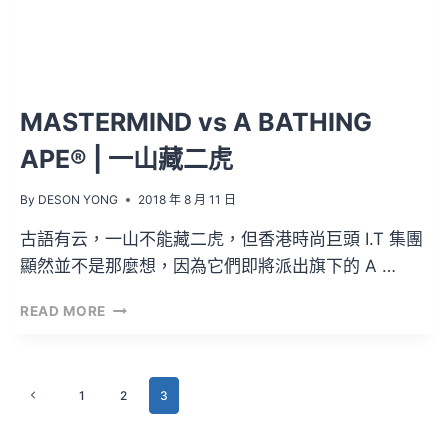
售！
MASTERMIND vs A BATHING
APE® | 一山藏二虎
By
DESON YONG
2018 年 8 月 11 日
古語有云，一山不能藏二虎，但香港時尚巨頭 I.T 集團
顯然並不是那麼想，因為它們即將派出旗下的 A …
MASTERMIND
READ MORE
VS
A
BATHING
Page
APE®
1
2
3
Previous
|
Page
navigation
一