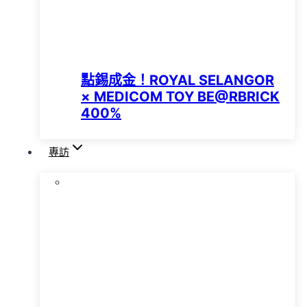
點錫成金！ROYAL SELANGOR
× MEDICOM TOY BE@RBRICK
400%
專訪