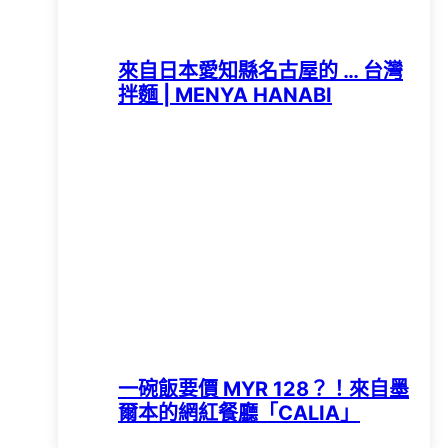
來自日本愛知縣名古屋的 … 台灣
拌麵 | MENYA HANABI
一碗飯要價 MYR 128？！來自墨
爾本的網紅餐廳「CALIA」