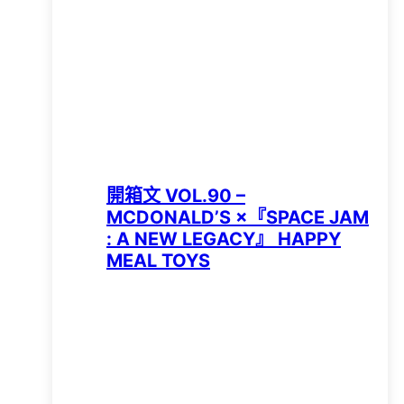
開箱文 VOL.90 –
MCDONALD’S ×『SPACE JAM
: A NEW LEGACY』 HAPPY
MEAL TOYS