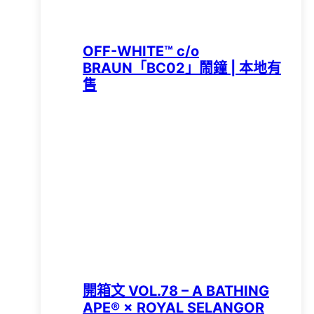
OFF-WHITE™ c/o
BRAUN「BC02」鬧鐘 | 本地有
售
開箱文 VOL.78 – A BATHING
APE®︎ × ROYAL SELANGOR