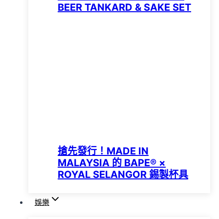
BEER TANKARD & SAKE SET
搶先發行！MADE IN
MALAYSIA 的 BAPE® ×
ROYAL SELANGOR 錫製杯具
娛樂