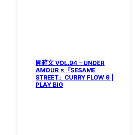
開箱文 VOL.94 – UNDER
AMOUR ×『SESAME
STREET』CURRY FLOW 9 |
PLAY BIG