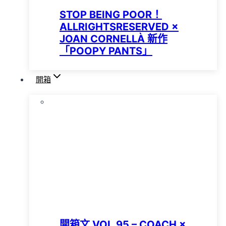
STOP BEING POOR！
ALLRIGHTSRESERVED ×
JOAN CORNELLÀ 新作
「POOPY PANTS」
開箱
開箱文 VOL.95 – COACH ×