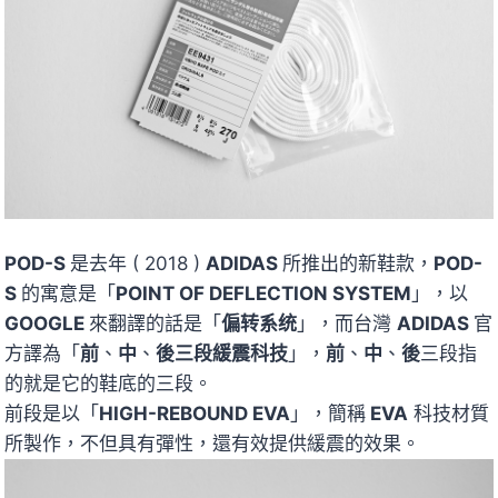
POD-S
是去年 ( 2018 )
ADIDAS
所推出的新鞋款，
POD-
S
的寓意是「
POINT OF DEFLECTION SYSTEM
」，以
GOOGLE
來翻譯的話是「
偏转系统
」，而台灣
ADIDAS
官
方譯為「
前
、
中
、
後三段緩震科技
」，
前
、
中
、
後
三段指
的就是它的鞋底的三段。
前段是以「
HIGH-REBOUND EVA
」，簡稱
EVA
科技材質
所製作，不但具有彈性，還有效提供緩震的效果。