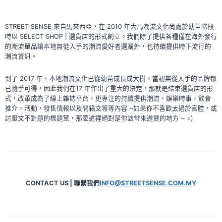
STREET SENSE 來自馬來西亞，在 2010 年大馬潮流文化尚處於幼苗階段
時以 SELECT SHOP | 選貨店的形式創立。我們除了提供各種僅在海外發行
的潮流單品讓本地無從入手的潮流愛好者選購外，也持續提供時下流行的
潮流資訊。
到了 2017 年，本地潮流文化已從幼苗成長成大樹，當初無從入手的品牌都
已隨手可得，因此我們在17 年作出了重大的決定，那就是結束選貨店的形
式，改革成為了線上雜誌平台，更專注的持續提供潮流，娛樂時事，飲食
推介，活動，發售情報以及開箱文等等內容 ~如果你不喜歡太過於官腔，或
討厭文不對題的標題黨，那麼這裡絕對是你該常來遊覽的地方 ~ =)
CONTACT US | 聯繫我們
INFO@STREETSENSE.COM.MY