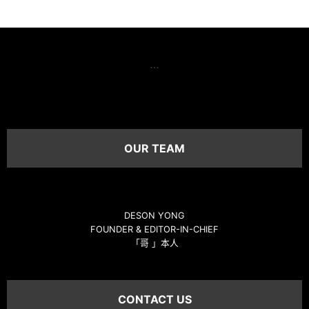
…
OUR TEAM
DESON YONG
FOUNDER & EDITOR-IN-CHIEF
「哥 」本人
CONTACT US