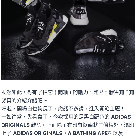
既然如此，哥有了拍它 ( 開箱 ) 的動力，趁著 ” 發售前 ” 前
認真的介紹介紹吧 ~
好啦，開場白也夠長了，廢話不多說，進入開箱主題！
一如往常，先看盒子，今次採用的是黑白配色的
ADIDAS
ORIGINALS
鞋盒，上面除了有印有鋸齒狀三條槓外，還印
上了
ADIDAS ORIGINALS
，
A BATHING APE®
以及