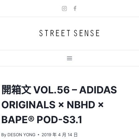
Skip
to
content
開箱文 VOL.56 – ADIDAS
ORIGINALS × NBHD ×
BAPE® POD-S3.1
By
DESON YONG
2019 年 4 月 14 日