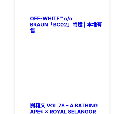
OFF-WHITE™ c/o
BRAUN「BC02」鬧鐘 | 本地有
售
開箱文 VOL.78 – A BATHING
APE®︎ × ROYAL SELANGOR