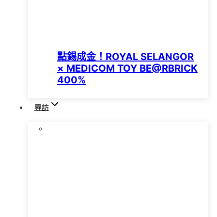
點錫成金！ROYAL SELANGOR
× MEDICOM TOY BE@RBRICK
400%
專訪