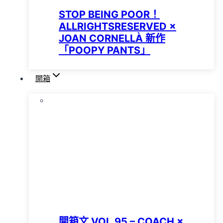
STOP BEING POOR！
ALLRIGHTSRESERVED ×
JOAN CORNELLÀ 新作
「POOPY PANTS」
開箱
開箱文 VOL.95 – COACH ×