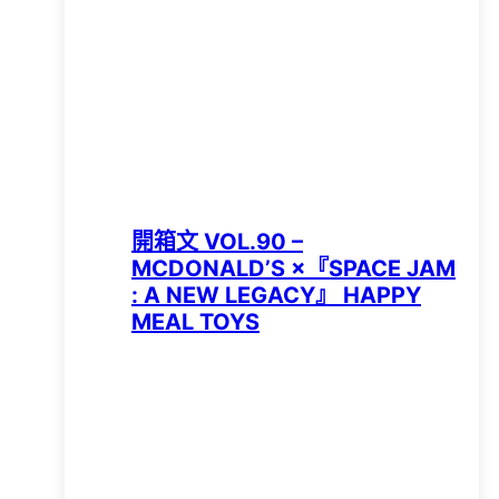
開箱文 VOL.90 –
MCDONALD’S ×『SPACE JAM
: A NEW LEGACY』 HAPPY
MEAL TOYS