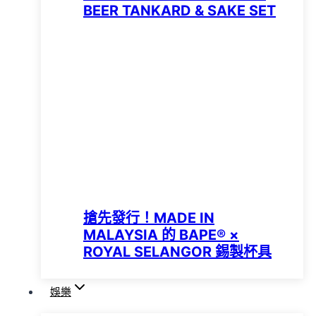
BEER TANKARD & SAKE SET
搶先發行！MADE IN
MALAYSIA 的 BAPE® ×
ROYAL SELANGOR 錫製杯具
娛樂