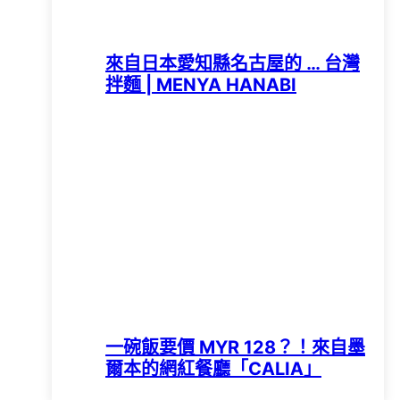
來自日本愛知縣名古屋的 … 台灣
拌麵 | MENYA HANABI
一碗飯要價 MYR 128？！來自墨
爾本的網紅餐廳「CALIA」