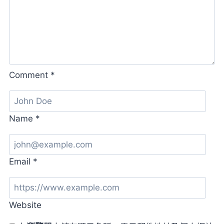
也
推
出
P.O.P
啦！
Comment
*
Name
*
Email
*
Website