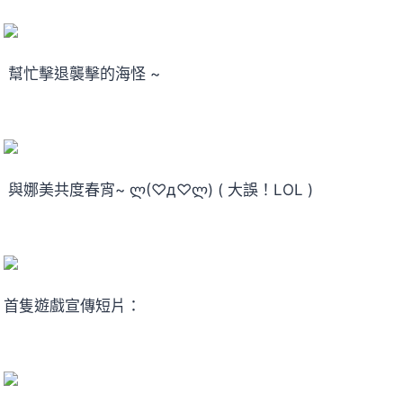
幫忙擊退襲擊的海怪 ~
與娜美共度春宵~ ლ(♡д♡ლ) ( 大誤！LOL )
首隻遊戲宣傳短片：