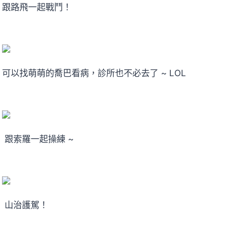
跟路飛一起戰鬥！
可以找萌萌的喬巴看病，診所也不必去了 ~ LOL
跟索羅一起操練 ~
山治護駕！