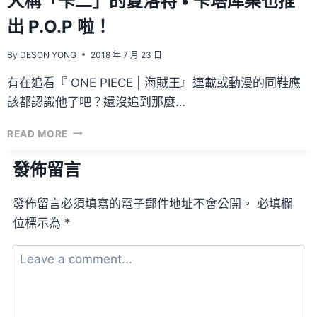
人稱「卡二」的夏洛特 • 卡塔库栗也推
出 P.O.P 啦！
By
DESON YONG
2018 年 7 月 23 日
有在追看『 ONE PIECE | 海賊王』連載或動漫的同鞋應
該都認識他了吧？還沒追到那麼…
人
READ MORE
稱
「卡
發佈留言
二」
的
發佈留言必須填寫的電子郵件地址不會公開。
必填欄
夏
洛
位標示為
*
特
•
卡
塔
库
栗