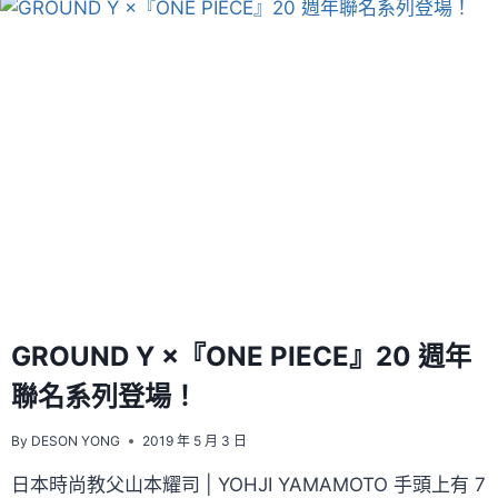
梗
才
完
成
的
電
影：
『AVENGERS
:
INFINITY
WAR』
GROUND Y ×『ONE PIECE』20 週年
聯名系列登場！
By
DESON YONG
2019 年 5 月 3 日
日本時尚教父山本耀司 | YOHJI YAMAMOTO 手頭上有 7