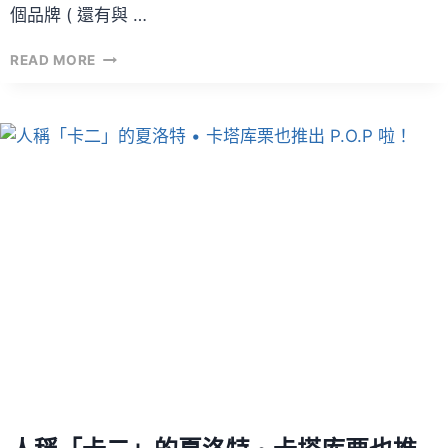
個品牌 ( 還有與 …
GROUND
READ MORE
Y
×『ONE
PIECE』
20
週
年
聯
名
系
列
登
場！