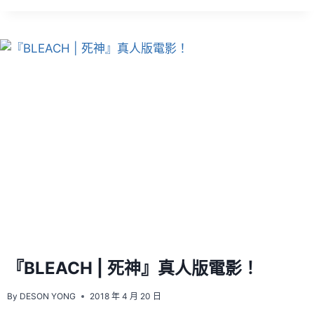
箱
文
VOL.44
–
BANPRESTO
JUMP
50TH
ANNIVERSARY
FIGURE
–
MONKEY・
D・
LUFFY
『BLEACH | 死神』真人版電影！
By
DESON YONG
2018 年 4 月 20 日