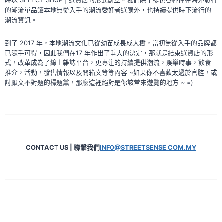
時以 SELECT SHOP | 選貨店的形式創立。我們除了提供各種僅在海外發行
的潮流單品讓本地無從入手的潮流愛好者選購外，也持續提供時下流行的
潮流資訊。
到了 2017 年，本地潮流文化已從幼苗成長成大樹，當初無從入手的品牌都
已隨手可得，因此我們在17 年作出了重大的決定，那就是結束選貨店的形
式，改革成為了線上雜誌平台，更專注的持續提供潮流，娛樂時事，飲食
推介，活動，發售情報以及開箱文等等內容 ~如果你不喜歡太過於官腔，或
討厭文不對題的標題黨，那麼這裡絕對是你該常來遊覽的地方 ~ =)
CONTACT US | 聯繫我們
INFO@STREETSENSE.COM.MY