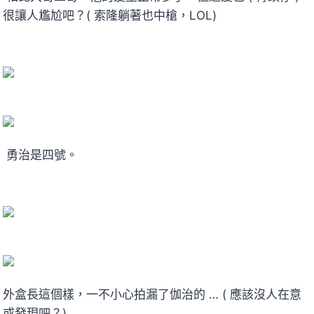
很讓人尷尬吧？( 索隆躺著也中槍，LOL)
勇治是四號。
外盒長這個樣，一不小心拍漏了伽治的 … ( 應該沒人在意
或發現吧？)