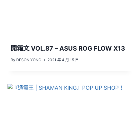
開箱文 VOL.87 – ASUS ROG FLOW X13
By
DESON YONG
2021 年 4 月 15 日