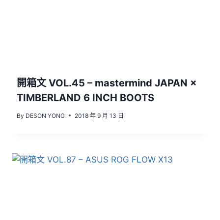
開箱文 VOL.45 – mastermind JAPAN ×
TIMBERLAND 6 INCH BOOTS
By
DESON YONG
2018 年 9 月 13 日