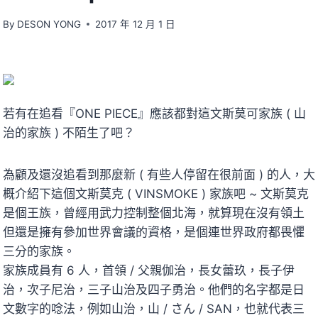
By
DESON YONG
2017 年 12 月 1 日
若有在追看『ONE PIECE』應該都對這文斯莫可家族 ( 山
治的家族 ) 不陌生了吧？
為顧及還沒追看到那麼新 ( 有些人停留在很前面 ) 的人，大
概介紹下這個文斯莫克 ( VINSMOKE ) 家族吧 ~ 文斯莫克
是個王族，曾經用武力控制整個北海，就算現在沒有領土
但還是擁有參加世界會議的資格，是個連世界政府都畏懼
三分的家族。
家族成員有 6 人，首領 / 父親伽治，長女蕾玖，長子伊
治，次子尼治，三子山治及四子勇治。他們的名字都是日
文數字的唸法，例如山治，山 / さん / SAN，也就代表三