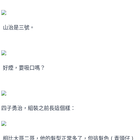
山治是三號。
好煙，要吸口嗎？
四子勇治，組裝之前長這個樣：
相比大哥二哥，他的髮型正常多了，但這髮色 ( 青頭仔 )