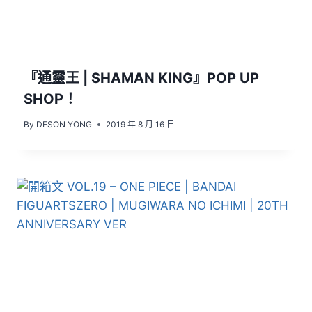
『通靈王 | SHAMAN KING』POP UP
SHOP！
By
DESON YONG
2019 年 8 月 16 日