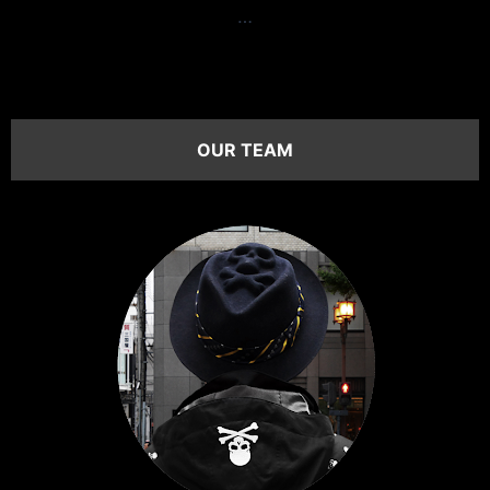
…
OUR TEAM