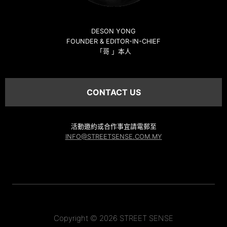
DESON YONG
FOUNDER & EDITOR-IN-CHIEF
「哥 」本人
CONTACT US
活動邀約或合作事宜請電郵至
INFO@STREETSENSE.COM.MY
Copyright © 2026 STREET SENSE