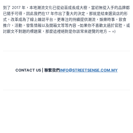
到了 2017 年，本地潮流文化已從幼苗成長成大樹，當初無從入手的品牌都
已隨手可得，因此我們在17 年作出了重大的決定，那就是結束選貨店的形
式，改革成為了線上雜誌平台，更專注的持續提供潮流，娛樂時事，飲食
推介，活動，發售情報以及開箱文等等內容 ~如果你不喜歡太過於官腔，或
討厭文不對題的標題黨，那麼這裡絕對是你該常來遊覽的地方 ~ =)
CONTACT US | 聯繫我們
INFO@STREETSENSE.COM.MY