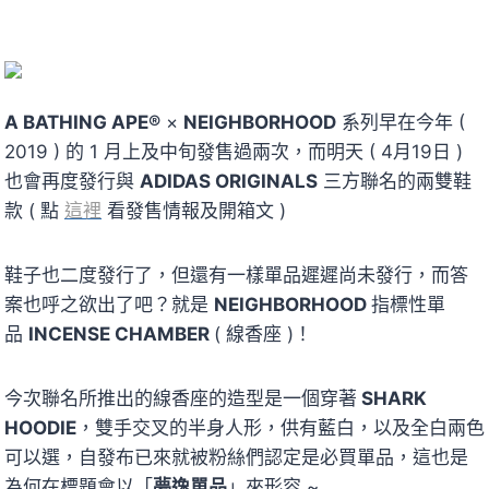
A BATHING APE®
×
NEIGHBORHOOD
系列早在今年 (
2019 ) 的 1 月上及中旬發售過兩次，而明天 ( 4月19日 )
也會再度發行與
ADIDAS ORIGINALS
三方聯名的兩雙鞋
款 ( 點
這裡
看發售情報及開箱文 )
鞋子也二度發行了，但還有一樣單品遲遲尚未發行，而答
案也呼之欲出了吧？就是
NEIGHBORHOOD
指標性單
品
INCENSE CHAMBER
( 線香座 )！
今次聯名所推出的線香座的造型是一個穿著
SHARK
HOODIE
，雙手交叉的半身人形，供有藍白，以及全白兩色
可以選，自發布已來就被粉絲們認定是必買單品，這也是
為何在標題會以「
夢逸單品
」來形容 ~