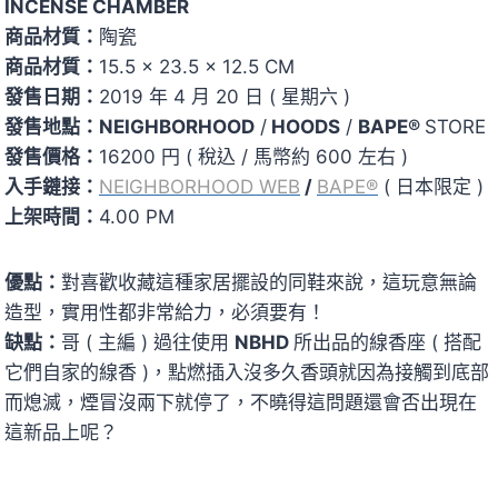
INCENSE CHAMBER
商品材質：
陶瓷
商品材質：
15.5 × 23.5 × 12.5 CM
發售日期：
2019 年 4 月 20 日 ( 星期六 )
發售地點：
NEIGHBORHOOD
/
HOODS
/
BAPE®
STORE
發售價格：
16200 円 ( 稅込 / 馬幣約 600 左右 )
入手鏈接：
NEIGHBORHOOD WEB
/
BAPE®
( 日本限定 )
上架時間：
4.00 PM
優點：
對喜歡收藏這種家居擺設的同鞋來說，這玩意無論
造型，實用性都非常給力，必須要有！
缺點：
哥 ( 主編 ) 過往使用
NBHD
所出品的線香座 ( 搭配
它們自家的線香 )，點燃插入沒多久香頭就因為接觸到底部
而熄滅，煙冒沒兩下就停了，不曉得這問題還會否出現在
這新品上呢？