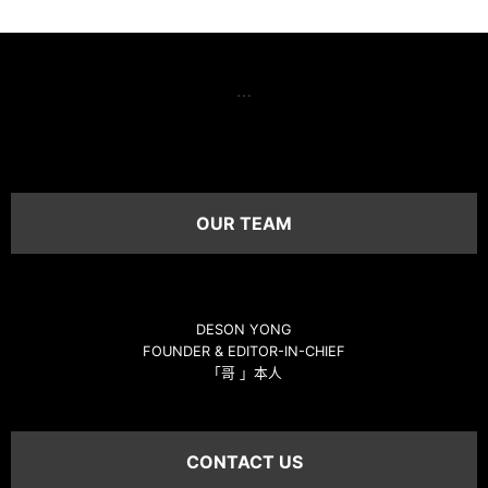
…
OUR TEAM
DESON YONG
FOUNDER & EDITOR-IN-CHIEF
「哥 」本人
CONTACT US