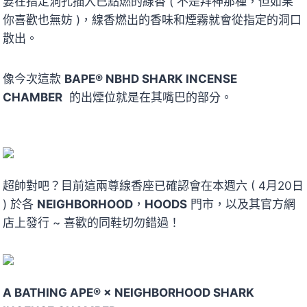
要在指定洞孔插入已點燃的線香 ( 不是拜神那種，但如果
你喜歡也無妨 )，線香燃出的香味和煙霧就會從指定的洞口
散出。
像今次這款
BAPE® NBHD SHARK INCENSE
CHAMBER
的出煙位就是在其嘴巴的部分。
超帥對吧？目前這兩尊線香座已確認會在本週六 ( 4月20日
) 於各
NEIGHBORHOOD
，
HOODS
門市，以及其官方網
店上發行 ~ 喜歡的同鞋切勿錯過！
A BATHING APE® × NEIGHBORHOOD SHARK