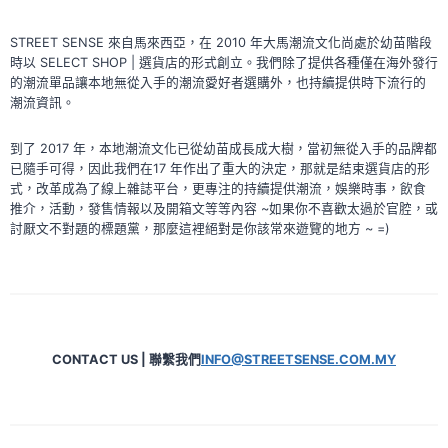
STREET SENSE 來自馬來西亞，在 2010 年大馬潮流文化尚處於幼苗階段
時以 SELECT SHOP | 選貨店的形式創立。我們除了提供各種僅在海外發行
的潮流單品讓本地無從入手的潮流愛好者選購外，也持續提供時下流行的
潮流資訊。
到了 2017 年，本地潮流文化已從幼苗成長成大樹，當初無從入手的品牌都
已隨手可得，因此我們在17 年作出了重大的決定，那就是結束選貨店的形
式，改革成為了線上雜誌平台，更專注的持續提供潮流，娛樂時事，飲食
推介，活動，發售情報以及開箱文等等內容 ~如果你不喜歡太過於官腔，或
討厭文不對題的標題黨，那麼這裡絕對是你該常來遊覽的地方 ~ =)
CONTACT US | 聯繫我們
INFO@STREETSENSE.COM.MY