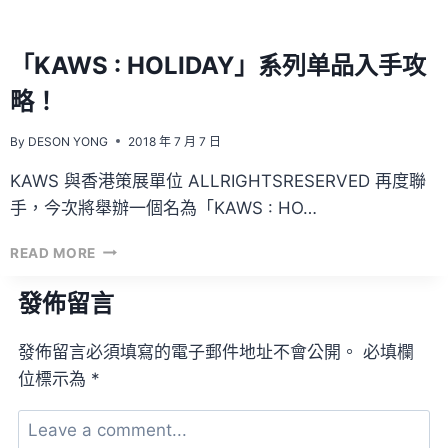
「KAWS : HOLIDAY」系列单品入手攻
略！
By
DESON YONG
2018 年 7 月 7 日
KAWS 與香港策展單位 ALLRIGHTSRESERVED 再度聯
手，今次將舉辦一個名為「KAWS : HO…
「KAWS
READ MORE
:
HOLIDAY」
發佈留言
系
列
發佈留言必須填寫的電子郵件地址不會公開。
必填欄
单
品
位標示為
*
入
手
攻