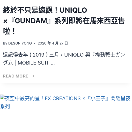
發
終於不只是遠觀！UNIQLO
售
情
×『GUNDAM』系列即將在馬來西亞售
報！
啦！
By
DESON YONG
2020 年 4 月 27 日
還記得去年 ( 2019 ) 三月，UNIQLO 與『機動戦士ガン
ダム | MOBILE SUIT …
終
READ MORE
於
不
只
是
遠
觀！
UNIQLO
×『GUNDAM』
系