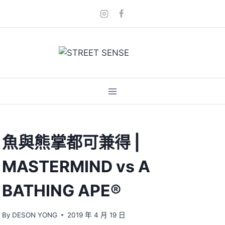
Skip
to
content
魚與熊掌都可兼得 |
MASTERMIND vs A
BATHING APE®
By
DESON YONG
2019 年 4 月 19 日