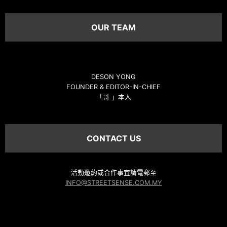
OUR TEAM
DESON YONG
FOUNDER & EDITOR-IN-CHIEF
「哥 」本人
CONTACT US
活動邀約或合作事宜請電郵至
INFO@STREETSENSE.COM.MY