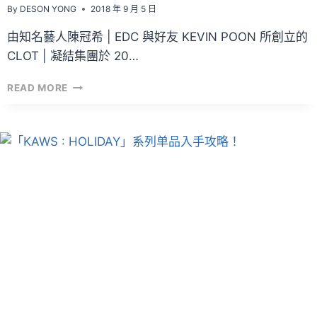
By
DESON YONG
2018 年 9 月 5 日
由知名藝人陳冠希 | EDC 與好友 KEVIN POON 所創立的
CLOT | 凝結集團於 20…
今
READ MORE
年
的
中
秋
來
個
CLOT
月
餅
吧？