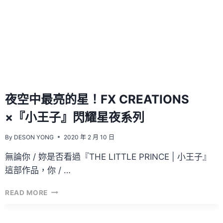
列
即
將
在
馬
來
西
亞
售
夜空中最亮的星！FX CREATIONS
啦！
×『小王子』閃耀星夜系列
By
DESON YONG
2020 年 2 月 10 日
無論你 / 妳是否看過『THE LITTLE PRINCE | 小王子』
這部作品，你 / …
夜
READ MORE
空
中
最