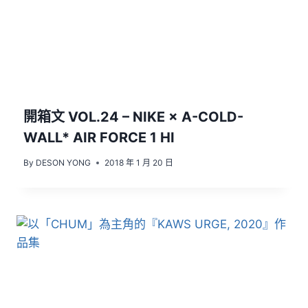
開箱文 VOL.24 – NIKE × A-COLD-
WALL* AIR FORCE 1 HI
By
DESON YONG
2018 年 1 月 20 日