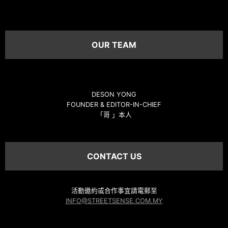
OUR TEAM
DESON YONG
FOUNDER & EDITOR-IN-CHIEF
「哥 」本人
CONTACT US
活動邀約或合作事宜請電郵至
INFO@STREETSENSE.COM.MY