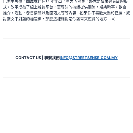
已隨手可得，因此我們在17 年作出了重大的決定，那就是結束選貨店的形
式，改革成為了線上雜誌平台，更專注的持續提供潮流，娛樂時事，飲食
推介，活動，發售情報以及開箱文等等內容 ~如果你不喜歡太過於官腔，或
討厭文不對題的標題黨，那麼這裡絕對是你該常來遊覽的地方 ~ =)
CONTACT US | 聯繫我們
INFO@STREETSENSE.COM.MY