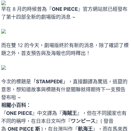
早在 8 月的時候曾為『
ONE PIECE
』官方網站就已經發布
了第十四部全新的劇場版的消息 ~
而在雙 12 的今天，劇場版終於有新的消息，除了確認了標
題之外，首支預告與及海報也同時釋出！
今次的標題是「
STAMPEDE
」，直接翻譯為驚逃，逃竄的
意思，想知道故事與標題有什麼關聯就得期待下一支預告
發布啦 ~
相關小百科：
『
ONE PIECE
』中文譯為『
海賊王
』，但在不同國家也有
不同的稱呼，在日本日文叫作『
ワンピース
』( 發音
為
ONE PIECE
斯
)，在台灣叫作『
航海王
』，而在馬來西