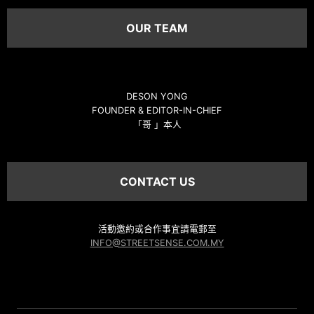
OUR TEAM
DESON YONG
FOUNDER & EDITOR-IN-CHIEF
「哥 」本人
CONTACT US
活動邀約或合作事宜請電郵至
INFO@STREETSENSE.COM.MY